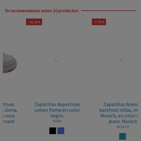
Te recomendamos estos 10 productos:
-16,00 €
-7,95 €
Zapatillas deportivas
Zapatillas blancas
unisex Puma en color
barefoot niñas, marca
negro.
Munich, en color azul
jeans. Munich
PUMA
MUNICH
NEGRO
LILA
AZUL JEANS