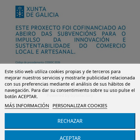
Este sitio web utiliza cookies propias y de terceros para
mejorar nuestros servicios y mostrarle publicidad relacionada
con sus preferencias mediante el análisis de sus hábitos de
© Mi Castillo Kinder Shoes S.L. Todos los derechos reservados.
navegación. Para dar su consentimiento sobre su uso pulse el
Powered by
bytefactory
botón ACEPTAR.
MÁS INFORMACIÓN
PERSONALIZAR COOKIES
RECHAZAR
Añadir al carrito
ACEPTAR