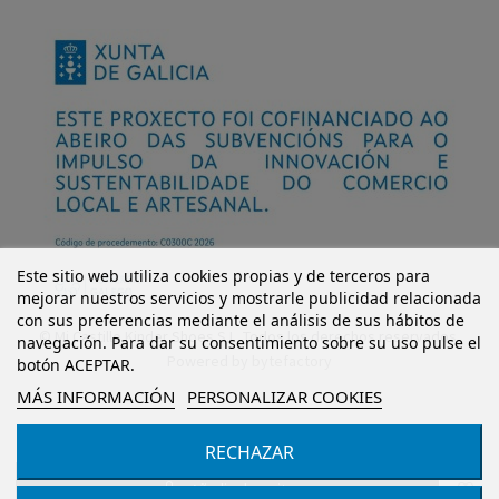
Este sitio web utiliza cookies propias y de terceros para
mejorar nuestros servicios y mostrarle publicidad relacionada
con sus preferencias mediante el análisis de sus hábitos de
© Mi Castillo Kinder Shoes S.L. Todos los derechos reservados.
navegación. Para dar su consentimiento sobre su uso pulse el
Powered by
bytefactory
botón ACEPTAR.
MÁS INFORMACIÓN
PERSONALIZAR COOKIES
RECHAZAR
Añadir al carrito