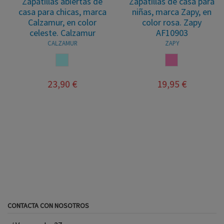
Zapatillas abiertas de
Zapatillas de casa para
casa para chicas, marca
niñas, marca Zapy, en
Calzamur, en color
color rosa. Zapy
celeste. Calzamur
AF10903
CALZAMUR
ZAPY
AZUL CELESTE
ROSA
23,90 €
19,95 €
CONTACTA CON NOSOTROS