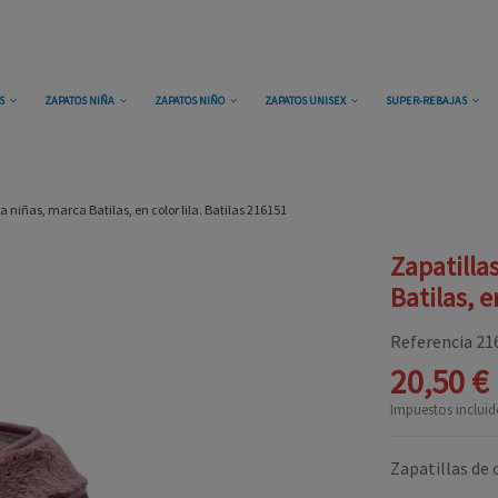
OS
ZAPATOS NIÑA
ZAPATOS NIÑO
ZAPATOS UNISEX
SUPER-REBAJAS
a niñas, marca Batilas, en color lila. Batilas 216151
Zapatilla
Batilas, e
Referencia
21
20,50 €
Impuestos incluid
Zapatillas de 