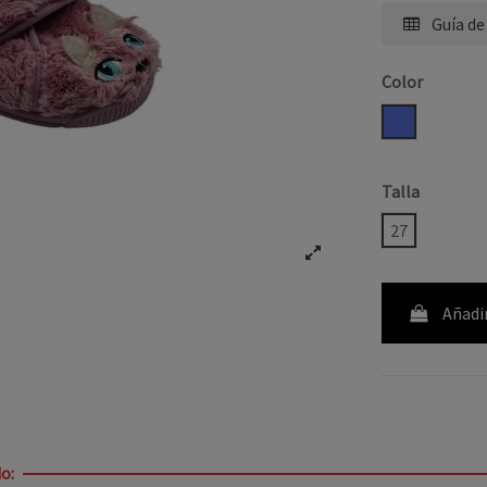
Guía de
Color
LILA
Talla
27
Añadir
o: