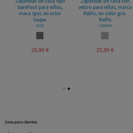
Zapatillas de casa tipo
Zapatillas de casa con
barefoot para niños,
velcro para niñas, marca
maca Igor, en oclor
Ralfis, en color gris.
taupe.
Ralfis
IGOR
CABRERA
TAUPE
GRIS
29,90 €
25,95 €
Zona para clientes