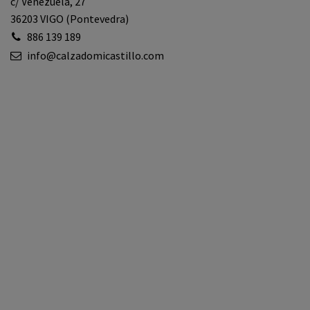
c/ Venezuela, 27
36203 VIGO (Pontevedra)
886 139 189
info@calzadomicastillo.com