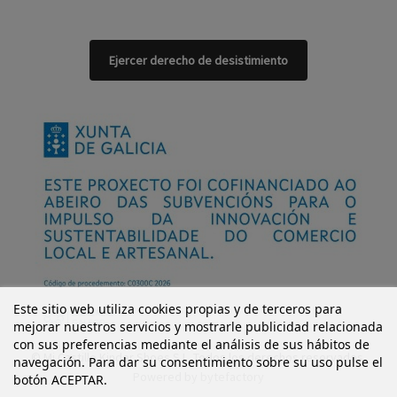
Ejercer derecho de desistimiento
Este sitio web utiliza cookies propias y de terceros para
mejorar nuestros servicios y mostrarle publicidad relacionada
con sus preferencias mediante el análisis de sus hábitos de
© Mi Castillo Kinder Shoes S.L. Todos los derechos reservados.
navegación. Para dar su consentimiento sobre su uso pulse el
Powered by
bytefactory
botón ACEPTAR.