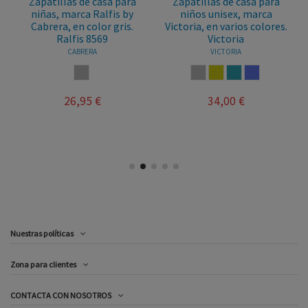
Zapatillas de casa para
Zapatillas de casa para
niñas, marca Ralfis by
niños unisex, marca
Cabrera, en color gris.
Victoria, en varios colores.
Ralfis 8569
Victoria
CABRERA
VICTORIA
GRIS
GRIS
MOSTAZA
AZUL JEANS
LILA
26,95 €
34,00 €
Nuestras políticas
Zona para clientes
CONTACTA CON NOSOTROS