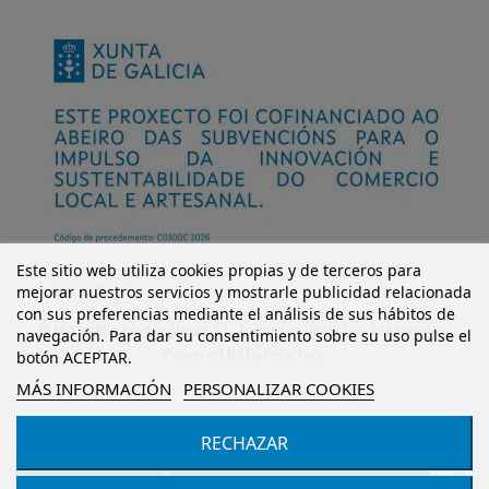
Este sitio web utiliza cookies propias y de terceros para
mejorar nuestros servicios y mostrarle publicidad relacionada
con sus preferencias mediante el análisis de sus hábitos de
© Mi Castillo Kinder Shoes S.L. Todos los derechos reservados.
navegación. Para dar su consentimiento sobre su uso pulse el
Powered by
bytefactory
botón ACEPTAR.
MÁS INFORMACIÓN
PERSONALIZAR COOKIES
RECHAZAR
Añadir al carrito