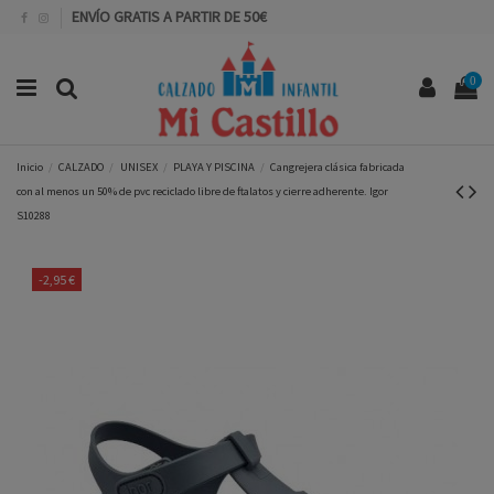
ENVÍO GRATIS A PARTIR DE 50€
0
Inicio
CALZADO
UNISEX
PLAYA Y PISCINA
Cangrejera clásica fabricada
con al menos un 50% de pvc reciclado libre de ftalatos y cierre adherente. Igor
S10288
-2,95 €