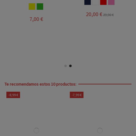
MARINO
BLANCO
ROJO
ROSA
AMARILLO
VERDE
O
ANJA
20,00 €
29,90 €
7,00 €
Te recomendamos estos 10 productos:
-8,99 €
-7,99 €