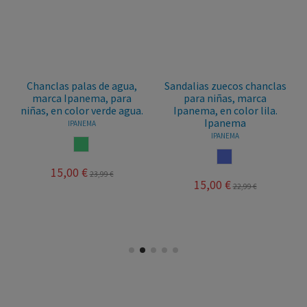
Chanclas palas de agua,
Sandalias zuecos chanclas
marca Ipanema, para
para niñas, marca
niñas, en color verde agua.
Ipanema, en color lila.
Ipanema
IPANEMA
IPANEMA
VERDE AGUA
LILA
15,00 €
23,99 €
15,00 €
22,99 €