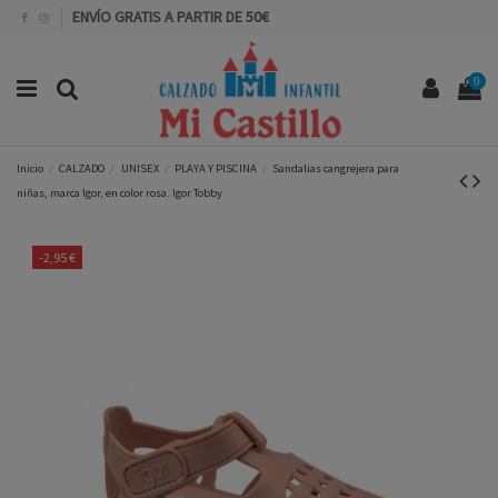
ENVÍO GRATIS A PARTIR DE 50€
0
Inicio
CALZADO
UNISEX
PLAYA Y PISCINA
Sandalias cangrejera para
niñas, marca Igor, en color rosa. Igor Tobby
-2,95 €