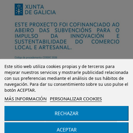
Este sitio web utiliza cookies propias y de terceros para
mejorar nuestros servicios y mostrarle publicidad relacionada
con sus preferencias mediante el análisis de sus hábitos de
© Mi Castillo Kinder Shoes S.L. Todos los derechos reservados.
navegación. Para dar su consentimiento sobre su uso pulse el
Powered by
bytefactory
botón ACEPTAR.
MÁS INFORMACIÓN
PERSONALIZAR COOKIES
RECHAZAR
Añadir al carrito
ACEPTAR