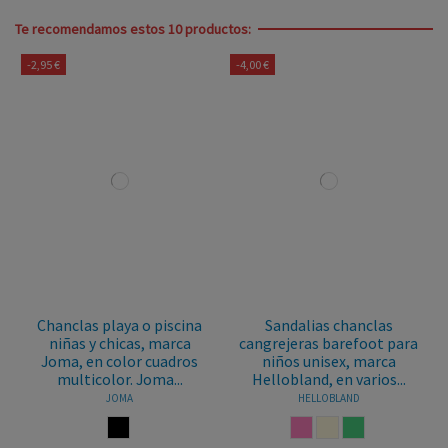
Te recomendamos estos 10 productos:
-2,95 €
-4,00 €
Chanclas playa o piscina
Sandalias chanclas
niñas y chicas, marca
cangrejeras barefoot para
Joma, en color cuadros
niños unisex, marca
multicolor. Joma...
Hellobland, en varios...
JOMA
HELLOBLAND
MULTICOLOR
ROSA
BEIGE
VERDE AGUA