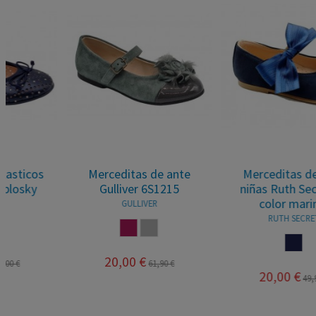
Merceditas de ante
Merceditas de charol
niñas Ruth Secret en
para niñas, marca
color marino.
Landos, en color gris o
marino.
RUTH SECRET
LANDOS
MARINO
CENIZA
MARINO
20,00 €
49,95 €
20,00 €
53,00 €