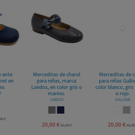
Merceditas de charol
Merceditas de charol
para niñas Gulliver en
para niñas Landos en
color blanco, gris oscuro
color marrón.
o rojo.
LANDOS
GULLIVER
MARRON
BLANCO
GRIS
20,00 €
56,90 €
20,00 €
46,95 €