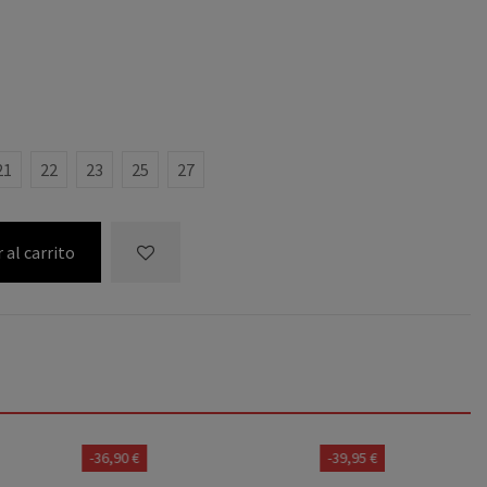
A
21
22
23
25
27
 al carrito
-39,95 €
-34,00 €