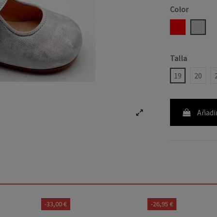
Color
ROJO
PLAT
Talla
19
20
Añadir
-26,95 €
-36,90 €