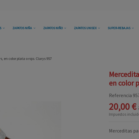
OS
ZAPATOS NIÑA
ZAPATOS NIÑO
ZAPATOS UNISEX
SUPER-REBAJAS
 en color plata o rojo. Clarys 957
Mercedita
en color p
Referencia
95
20,00 €
Impuestos incluid
Merceditas par