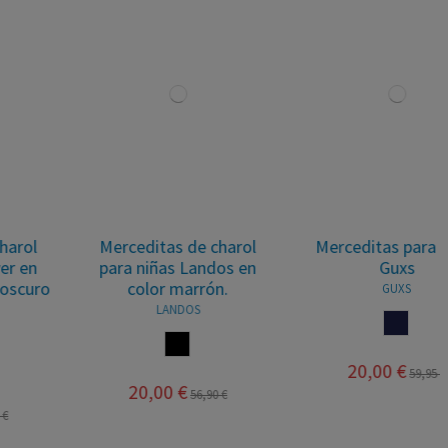
Merceditas para niñas
Merceditas para niñas
Guxs
con lazo y hebilla Landos
GUXS
LANDOS
MARINO
BEIGE
20,00 €
20,00 €
59,95 €
54,00 €