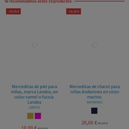
Te recomendamos estos 10 productos:
-39,95 €
-26,00 €
Merceditas de piel para
Merceditas de charol para
niñas, marca Landos, en
niñas Andanines en color
color camel o fucsia.
marino.
Landos
ANDANINES
LANDOS
MARINO
CAMEL
FUCSIA
20,00 €
46,00 €
10,00 €
49,95 €