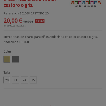
castoro o gris.
Referencia
161058.CASTORO.20
20,00 €
49,90 €
-29,90 €
Impuestos incluidos
Merceditas de charol para niñas Andanines en color castoro o gris.
Andanines 161058
Color
CASTORO
CENIZA
Talla
20
21
24
25