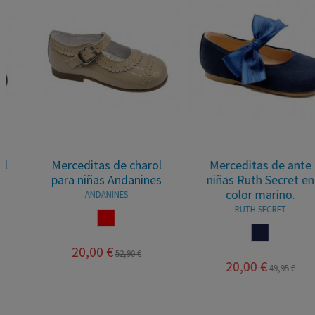
Merceditas de charol
Merceditas de ante
para niñas Andanines
niñas Ruth Secret en
color marino.
ANDANINES
RUTH SECRET
ROJO
MARINO
20,00 €
52,90 €
20,00 €
49,95 €