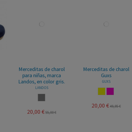
Merceditas de charol
Merceditas de charol
para niñas, marca
Guxs
Landos, en color gris.
GUXS
LANDOS
AMARILLO
FUCSIA
CENIZA
20,00 €
49,95 €
20,00 €
55,00 €