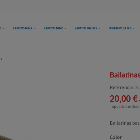
OS
ZAPATOS NIÑA
ZAPATOS NIÑO
ZAPATOS UNISEX
SUPER-REBAJAS
es
Bailarina
Referencia
16
20,00 €
Impuestos incluid
Bailarinas bas
Color