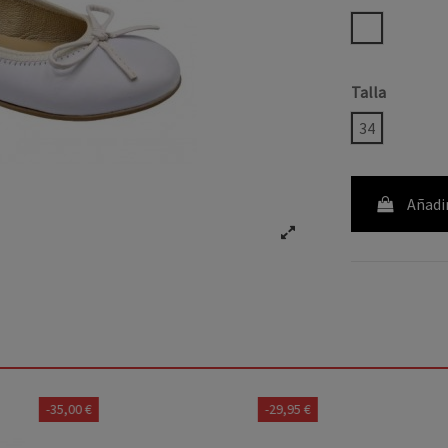
BLANCO
Talla
34
Añadir
-35,00 €
-29,95 €