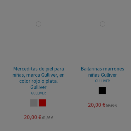
Merceditas de piel para
Bailarinas marrones
niñas, marca Gulliver, en
niñas Gulliver
color rojo o plata.
GULLIVER
Gulliver
MARRON
GULLIVER
PLATA
ROJO
20,00 €
59,90 €
20,00 €
61,95 €