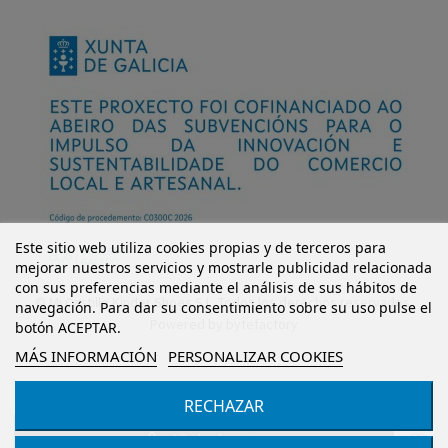
Este sitio web utiliza cookies propias y de terceros para
mejorar nuestros servicios y mostrarle publicidad relacionada
con sus preferencias mediante el análisis de sus hábitos de
© Mi Castillo Kinder Shoes S.L. Todos los derechos reservados.
navegación. Para dar su consentimiento sobre su uso pulse el
Powered by
bytefactory
botón ACEPTAR.
MÁS INFORMACIÓN
PERSONALIZAR COOKIES
RECHAZAR
Añadir al carrito