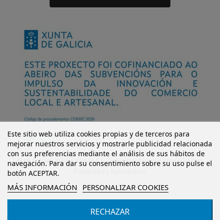
Este sitio web utiliza cookies propias y de terceros para
mejorar nuestros servicios y mostrarle publicidad relacionada
con sus preferencias mediante el análisis de sus hábitos de
© Mi Castillo Kinder Shoes S.L. Todos los derechos reservados.
navegación. Para dar su consentimiento sobre su uso pulse el
Powered by
bytefactory
botón ACEPTAR.
MÁS INFORMACIÓN
PERSONALIZAR COOKIES
RECHAZAR