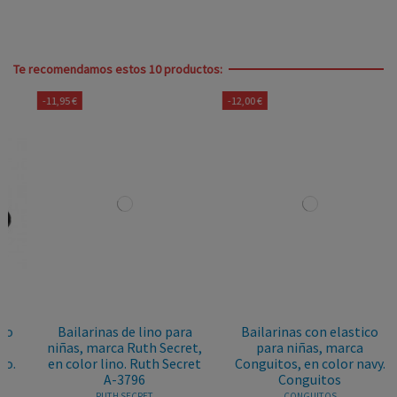
Te recomendamos estos 10 productos:
-11,95 €
-12,00 €
Bailarinas de lino para
Bailarinas con elastico
niñas, marca Ruth Secret,
para niñas, marca
en color lino. Ruth Secret
Conguitos, en color navy.
A-3796
Conguitos
RUTH SECRET
CONGUITOS