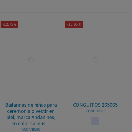
-12,75 €
-15,95 €
Bailarinas de niñas para
CONGUITOS 265065
ceremonia o vestir en
CONGUITOS
piel, marca Andanines,
MULTICOLOR
en color salinas....
ANDANINES