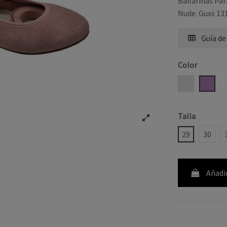
Bailarinas Pa
Nude. Guxs 13
Guía de
Color
CAVA
NUDE
Talla
29
30
Añadir