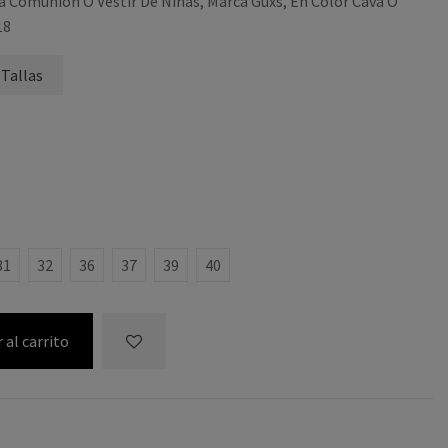
ra Comunión O Vestir De Niñas, Marca Guxs, En Color Cava O
18
 Tallas
31
32
36
37
39
40
 al carrito