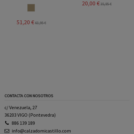
20,00 €
35,95 €
SALINAS
51,20 €
63,95 €
CONTACTA CON NOSOTROS
c/ Venezuela, 27
36203 VIGO (Pontevedra)
886 139 189
info@calzadomicastillo.com