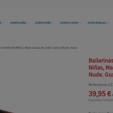
OS
ZAPATOS NIÑA
ZAPATOS NIÑO
ZAPATOS UNISEX
SUPER-REBAJAS
 O Vestir De Niñas, Marca Guxs, En Color Cava O Nude. Guxs
Bailarina
Niñas, Ma
Nude. Gu
Referencia
13
39,95 €
Impuestos incluid