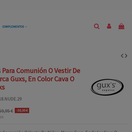
COMPLEMENTOS
s Para Comunión O Vestir De
rca Guxs, En Color Cava O
xs
18.NUDE.29
69,95 €
-30,00 €
os