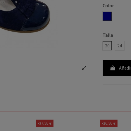
Color
NAVY
Talla
20
24
Añadir
-37,95 €
-26,95 €