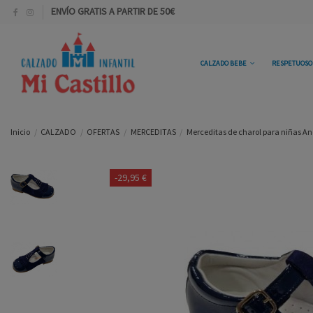
ENVÍO GRATIS A PARTIR DE 50€
CALZADO BEBE
RESPETUOS
Inicio
CALZADO
OFERTAS
MERCEDITAS
Merceditas de charol para niñas An
-29,95 €