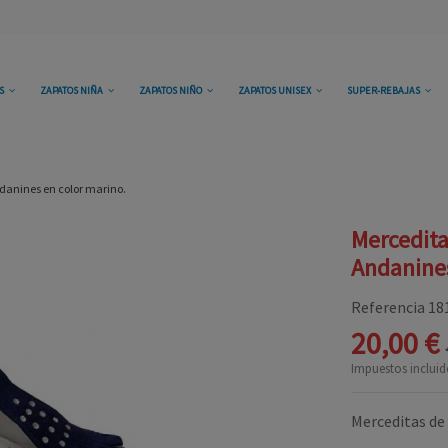
OS
ZAPATOS NIÑA
ZAPATOS NIÑO
ZAPATOS UNISEX
SUPER-REBAJAS
danines en color marino.
Mercedita
Andanines
Referencia
18
20,00 €
Impuestos incluid
Merceditas de