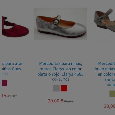
Merceditas para niñas,
Merceditas de ante
marca Clarys, en color
brillo niñas Ruth Secret
plata o rojo. Clarys 4665
en color rosa o face
metalizado.
CONGUITOS
RUTH SECRET
PLATA
ROJO
DORADO
ROSA
20,00 €
39,95 €
20,00 €
49,95 €