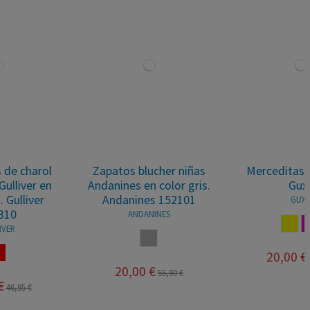
Zapatos blucher niñas
Merceditas de charol
Andanines en color gris.
Guxs
Andanines 152101
GUXS
ANDANINES
AMARILLO
FUCSIA
GRIS
20,00 €
49,95 €
20,00 €
55,90 €