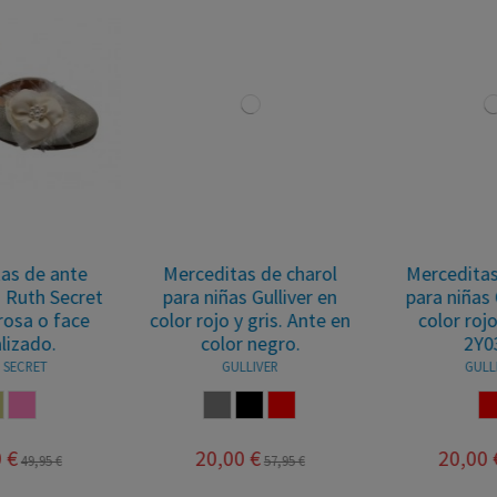
Merceditas de charol
Merceditas de charol
para niñas Gulliver en
para niñas Gulliver en
color rojo y gris. Ante en
color rojo. Gulliver
color negro.
2Y0310
GULLIVER
GULLIVER
CENIZA
NEGRO
ROJO
ROJO
20,00 €
20,00 €
57,95 €
46,95 €