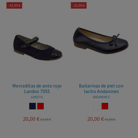
-33,95 €
-23,95 €
Merceditas de ante rojo
Bailarinas de piel con
Landos 7055
lacito Andanines
LANDOS
ANDANINES
MARINO
ROJO
BLANCO
ROJO
20,00 €
20,00 €
53,95 €
43,95 €