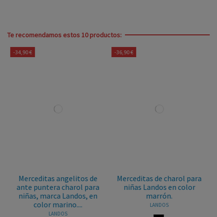
Te recomendamos estos 10 productos:
-34,90 €
-36,90 €
Merceditas angelitos de
Merceditas de charol para
ante puntera charol para
niñas Landos en color
niñas, marca Landos, en
marrón.
color marino....
LANDOS
LANDOS