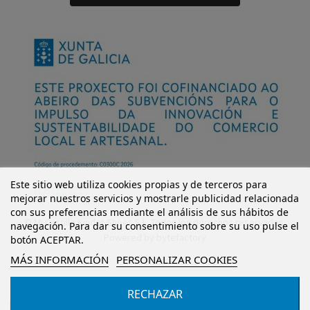
Este sitio web utiliza cookies propias y de terceros para
mejorar nuestros servicios y mostrarle publicidad relacionada
con sus preferencias mediante el análisis de sus hábitos de
© Mi Castillo Kinder Shoes S.L. Todos los derechos reservados.
navegación. Para dar su consentimiento sobre su uso pulse el
Powered by
bytefactory
botón ACEPTAR.
MÁS INFORMACIÓN
PERSONALIZAR COOKIES
RECHAZAR