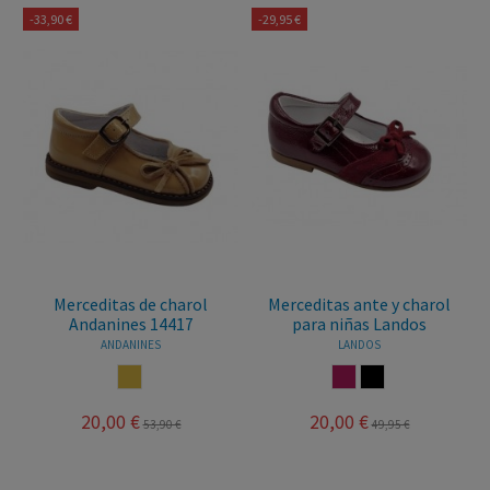
-33,90 €
-29,95 €
Merceditas de charol
Merceditas ante y charol
Andanines 14417
para niñas Landos
ANDANINES
LANDOS
CAMEL
BURDEOS
MARRON
20,00 €
20,00 €
53,90 €
49,95 €