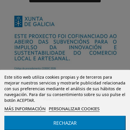
Este sitio web utiliza cookies propias y de terceros para
mejorar nuestros servicios y mostrarle publicidad relacionada
con sus preferencias mediante el análisis de sus hábitos de
© Mi Castillo Kinder Shoes S.L. Todos los derechos reservados.
navegación. Para dar su consentimiento sobre su uso pulse el
Powered by
bytefactory
botón ACEPTAR.
MÁS INFORMACIÓN
PERSONALIZAR COOKIES
RECHAZAR