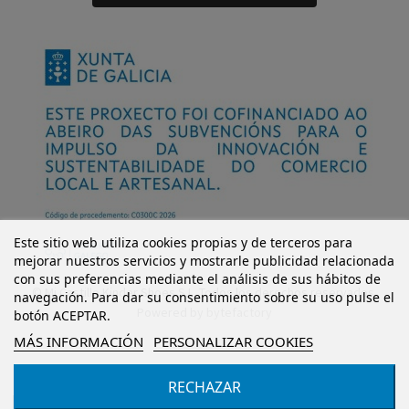
Este sitio web utiliza cookies propias y de terceros para
mejorar nuestros servicios y mostrarle publicidad relacionada
con sus preferencias mediante el análisis de sus hábitos de
© Mi Castillo Kinder Shoes S.L. Todos los derechos reservados.
navegación. Para dar su consentimiento sobre su uso pulse el
Powered by
bytefactory
botón ACEPTAR.
MÁS INFORMACIÓN
PERSONALIZAR COOKIES
RECHAZAR