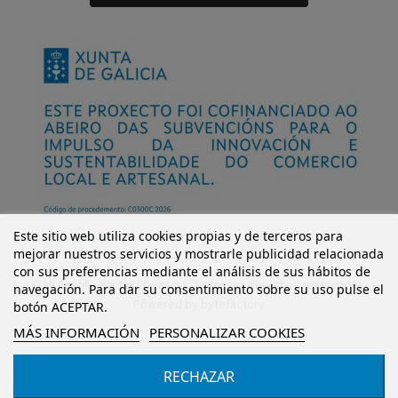
Este sitio web utiliza cookies propias y de terceros para
mejorar nuestros servicios y mostrarle publicidad relacionada
con sus preferencias mediante el análisis de sus hábitos de
© Mi Castillo Kinder Shoes S.L. Todos los derechos reservados.
navegación. Para dar su consentimiento sobre su uso pulse el
Powered by
bytefactory
botón ACEPTAR.
MÁS INFORMACIÓN
PERSONALIZAR COOKIES
RECHAZAR