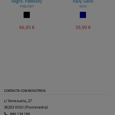
negro. Pablosky
navy. Geox
PABLOSKY
GEOX
NEGRO
NAVY
66,95 €
59,90 €
CONTACTA CON NOSOTROS
c/ Venezuela, 27
36203 VIGO (Pontevedra)
886 139 189