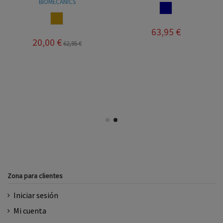
BIOMECANICS
NAVY
CUERO
63,95 €
20,00 €
62,95 €
Zona para clientes
Iniciar sesión
Mi cuenta