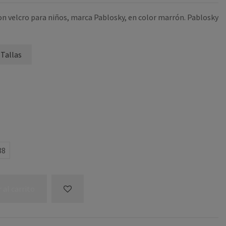
on velcro para niños, marca Pablosky, en color marrón. Pablosky
 Tallas
38
 al carrito