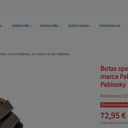
OS
ZAPATOS NIÑA
ZAPATOS NIÑO
ZAPATOS UNISEX
SUPER-REBAJAS
niños, marca Pablosky, en color marrón. Pablosky
Botas spo
marca Pab
Pablosky
Referencia
51
Artículo dispon
72,95 €
Impuestos incluid