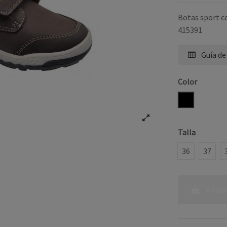
Botas sport c
415391
Guía de
Color
MARRON
Talla
36
37
Añadir