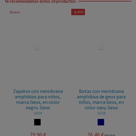
Te recomendamos estos 10 productos:
Nuevo
-8,49 €
Zapatos con membrana
Botas con membrana
amphibius para niños,
amphibius de geox para
marca Geox, en color
niños, marca Geox, en
negro. Geox
color navy. Geox
GEOX
GEOX
NEGRO
NAVY
79,90 €
76,46 €
84,95 €