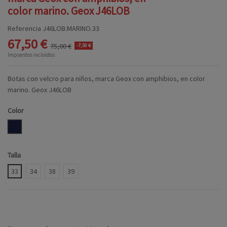
color marino. Geox J46LOB
Referencia
J46LOB.MARINO.33
67,50 €
75,00 €
-7,50 €
Impuestos incluidos
Botas con velcro para niños, marca Geox con amphibios, en color
marino. Geox J46LOB
Color
MARINO
Talla
33
34
38
39