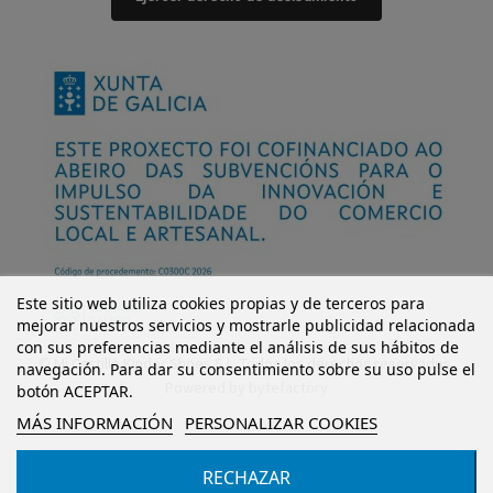
Este sitio web utiliza cookies propias y de terceros para
mejorar nuestros servicios y mostrarle publicidad relacionada
con sus preferencias mediante el análisis de sus hábitos de
© Mi Castillo Kinder Shoes S.L. Todos los derechos reservados.
navegación. Para dar su consentimiento sobre su uso pulse el
Powered by
bytefactory
botón ACEPTAR.
MÁS INFORMACIÓN
PERSONALIZAR COOKIES
RECHAZAR