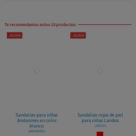
Te recomendamos estos 10 productos:
-30,00 €
-39,95 €
Sandalias para niñas
Sandalias rojas de piel
Andanines en color
para niñas Landos
blanco.
LANDOS
ANDANINES
ROJO