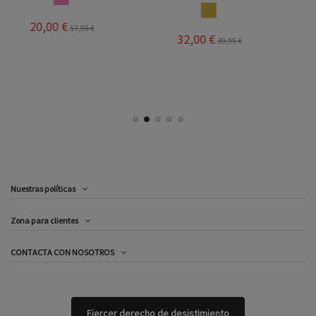
PABLOSKY
CAMEL
BLANCO
32,00 €
39,95 €
43,20 €
54,00 €
Nuestras políticas
Zona para clientes
CONTACTA CON NOSOTROS
Ejercer derecho de desistimiento