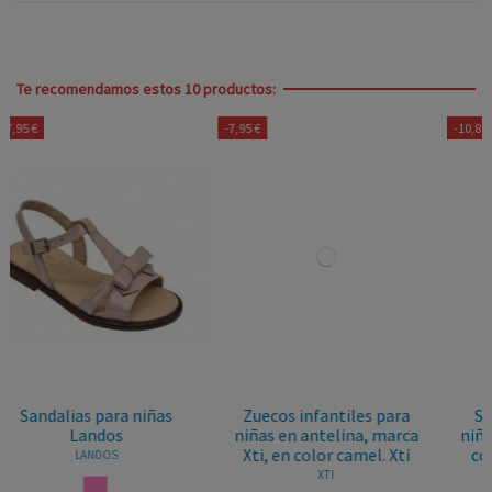
Te recomendamos estos 10 productos:
-7,95 €
-10,80 €
Zuecos infantiles para
Sandalias de piel para
niñas en antelina, marca
niñas, marca Pablosky, en
Xti, en color camel. Xti
color blanco. Pablosky
443400
XTI