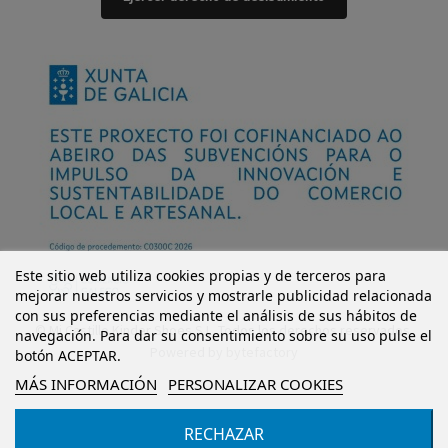
Este sitio web utiliza cookies propias y de terceros para
mejorar nuestros servicios y mostrarle publicidad relacionada
con sus preferencias mediante el análisis de sus hábitos de
© Mi Castillo Kinder Shoes S.L. Todos los derechos reservados.
navegación. Para dar su consentimiento sobre su uso pulse el
Powered by
bytefactory
botón ACEPTAR.
MÁS INFORMACIÓN
PERSONALIZAR COOKIES
RECHAZAR