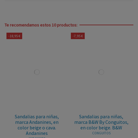
Te recomendamos estos 10 productos:
-18,95 €
-7,95 €
Sandalias para niñas,
Sandalias para niñas,
marca Andanines, en
marca B&W By Conguitos,
color beige o cava.
en color beige. B&W
Andanines
CONGUITOS