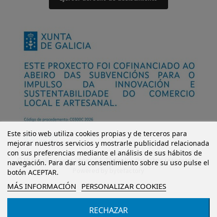
Este sitio web utiliza cookies propias y de terceros para
mejorar nuestros servicios y mostrarle publicidad relacionada
con sus preferencias mediante el análisis de sus hábitos de
© Mi Castillo Kinder Shoes S.L. Todos los derechos reservados.
navegación. Para dar su consentimiento sobre su uso pulse el
Powered by
bytefactory
botón ACEPTAR.
MÁS INFORMACIÓN
PERSONALIZAR COOKIES
RECHAZAR