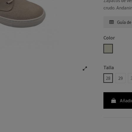
Zapatos de ve
crudo. Andani
Guía de
Color
CRUDO
Talla
28
29
Añadir