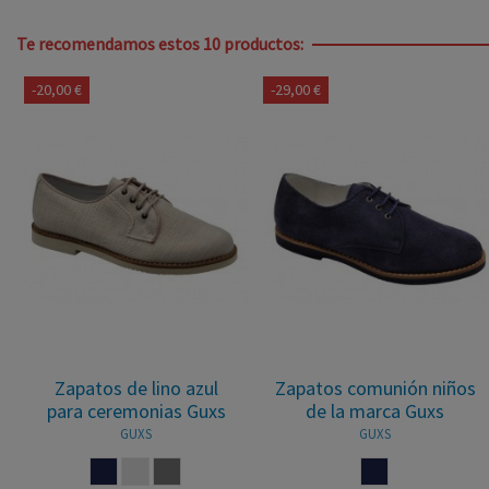
Te recomendamos estos 10 productos:
-20,00 €
-29,00 €
Zapatos de lino azul
Zapatos comunión niños
para ceremonias Guxs
de la marca Guxs
GUXS
GUXS
MARINO
LINO
TAUPE
MARINO