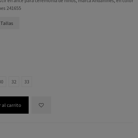
stir en ante para ceremonia de niños, marca Andanines, en color
nes 241655
 Tallas
30
32
33
 al carrito