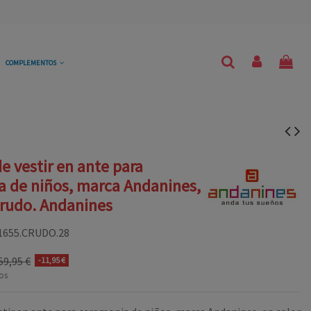
COMPLEMENTOS
e vestir en ante para
 de niños, marca Andanines,
crudo. Andanines
1655.CRUDO.28
59,95 €
-11,95 €
os