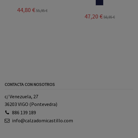
MARINO
44,80 €
55,95 €
47,20 €
58,95 €
CONTACTA CON NOSOTROS
c/ Venezuela, 27
36203 VIGO (Pontevedra)
886 139 189
info@calzadomicastillo.com