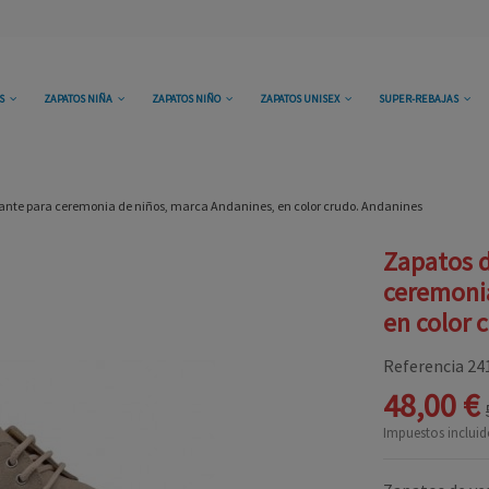
OS
ZAPATOS NIÑA
ZAPATOS NIÑO
ZAPATOS UNISEX
SUPER-REBAJAS
 ante para ceremonia de niños, marca Andanines, en color crudo. Andanines
Zapatos d
ceremonia
en color 
Referencia
24
48,00 €
Impuestos incluid