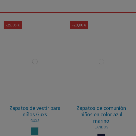
-25,05 €
-29,00 €
Zapatos de vestir para
Zapatos de comunión
niños Guxs
niños en color azul
marino
GUXS
LANDOS
AZUL JEANS