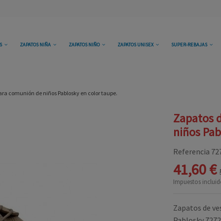
OS
ZAPATOS NIÑA
ZAPATOS NIÑO
ZAPATOS UNISEX
SUPER-REBAJAS
para comunión de niños Pablosky en color taupe.
Zapatos d
niños Pab
Referencia
72
41,60 €
Impuestos incluid
Zapatos de ve
Pablosky 727