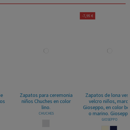
-7,95 €
Zapatos para ceremonia
Zapatos de lona vestir
niños Chuches en color
velcro niños, marca
lino.
Gioseppo, en color beige
o marino. Gioseppo
CHUCHES
GIOSEPPO
LINO
BEIGE
MARINO