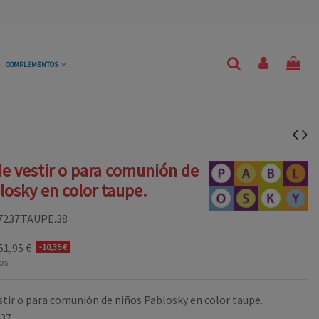
COMPLEMENTOS
e vestir o para comunión de
losky en color taupe.
7237.TAUPE.38
51,95 €
-10,35 €
os
stir o para comunión de niños Pablosky en color taupe.
237