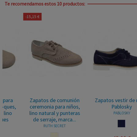
Te recomendamos estos 10 productos:
-15,15 €
Zapatos de comunión
Zapatos vestir de niños
ceremonia para niños,
Pablosky
lino natural y punteras
PABLOSKY
de serraje, marca...
MARINO
RUTH SECRET
BEIGE