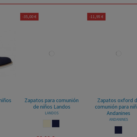
-35,00 €
-11,95 €
Zapatos para comunión
Zapatos oxford de
de niños Landos
comunión para niños
Andanines
LANDOS
ANDANINES
BEIGE
MARINO
MARINO