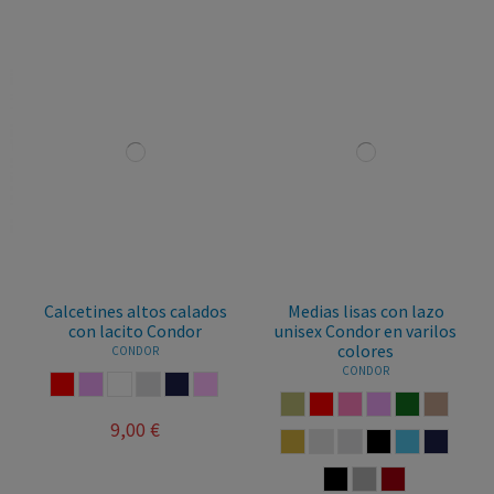
Calcetines altos calados
Medias lisas con lazo
con lacito Condor
unisex Condor en varilos
colores
CONDOR
CONDOR
LA
ROJO
ROSA PALO
BLANCO
LINO
MARINO
ROSA EMPOLVADO
PIEDRA
ROJO
ROSA
ROSA PALO
VERDE BOTEL
VISON
9,00 €
CAMEL
CAVA
LINO
MARRON
AZUL FRANCI
MARINO
NEGRO
GRIS
GRANATE