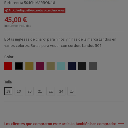
Referencia
504CH.MARRON.18
Artículo disponible con otras combinaciones
45,00 €
Impuestos incluidos
Botas inglesas de charol para niños y niñas de la marca Landos en
varios colores. Botas para vestir con cordón. Landos 504
Color
ROJO
MARRON
CAMEL
BURDEOS
CASTORO
AZUL CELESTE
MARINO
GRIS OSCURO
CENIZA
Talla
18
19
20
21
22
24
25
Los clientes que compraron este artículo también han comprado: