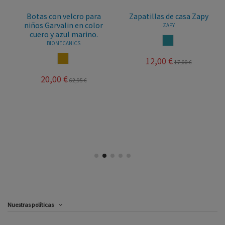
Botas con velcro para
Zapatillas de casa Zapy
niños Garvalin en color
ZAPY
cuero y azul marino.
AZUL JEANS
BIOMECANICS
CUERO
12,00 €
17,00 €
20,00 €
62,95 €
Nuestras políticas