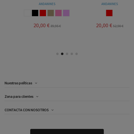
ANDANINES
ANDANINES
BLANCO
NEGRO
ROJO
SALINAS
ROSA
ROSA PALO
ROJO
20,00 €
20,00 €
39,95 €
52,90 €
Nuestras políticas
Zona para clientes
CONTACTA CON NOSOTROS