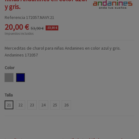
y gris.
Referencia
172057.NAVY.21
20,00 €
53,90 €
-33,90 €
Impuestos incluidos
Merceditas de charol para niñas Andanines en color azul y gris.
Andanines 172057
Color
GRIS
NAVY
Talla
21
22
23
24
25
26