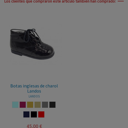
Los clientes que compraron este artículo también han comprado:
Botas inglesas de charol
Landos
LANDOS
AZUL CELESTE
BURDEOS
CAMEL
CASTORO
CENIZA
GRIS OSCURO
MARINO
MARRON
ROJO
45,00 €