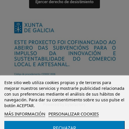
Ejercer derecho de desistimiento
Este sitio web utiliza cookies propias y de terceros para
mejorar nuestros servicios y mostrarle publicidad relacionada
con sus preferencias mediante el análisis de sus hábitos de
© Mi Castillo Kinder Shoes S.L. Todos los derechos reservados.
navegación. Para dar su consentimiento sobre su uso pulse el
Powered by
bytefactory
botón ACEPTAR.
MÁS INFORMACIÓN
PERSONALIZAR COOKIES
RECHAZAR