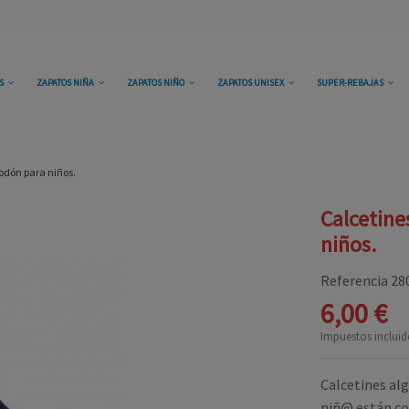
OS
ZAPATOS NIÑA
ZAPATOS NIÑO
ZAPATOS UNISEX
SUPER-REBAJAS
odón para niños.
Calcetine
niños.
Referencia
28
6,00 €
Impuestos incluid
Calcetines al
niñ@ están co