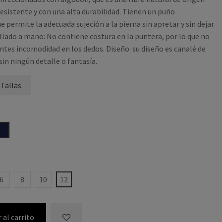
esistente y con una alta durabilidad. Tienen un puño
e permite la adecuada sujeción a la pierna sin apretar y sin dejar
lado a mano: No contiene costura en la puntera, por lo que no
ntes incomodidad en los dedos. Diseño: su diseño es canalé de
 sin ningún detalle o fantasía.
 Tallas
 FRANCIA
MARINO
6
8
10
12
 al carrito