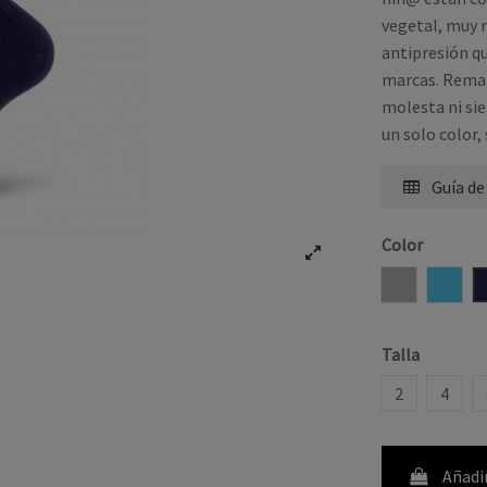
vegetal, muy r
antipresión qu
marcas. Remal
molesta ni sie
un solo color,
Guía de
Color
GRIS
AZUL
Talla
2
4
Añadir