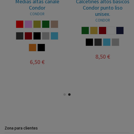
Medias altas canalé
Calcetines altos basicos
Condor
Condor punto liso
unisex.
CONDOR
CONDOR
ROJO
ROSA PALO
TURRON
VERDE BOTELLA
VISON
VERDE BOTELLA
CAMEL
GRANATE
BLANCO
MARINO
ANTRACITA
GRANATE
MARRON
GRIS
AZUL FRANCIA
NEGRO
ANTRACITA
AZUL FRANCIA
GRIS
NARANJA
NEGRO
8,50 €
6,50 €
Zona para clientes