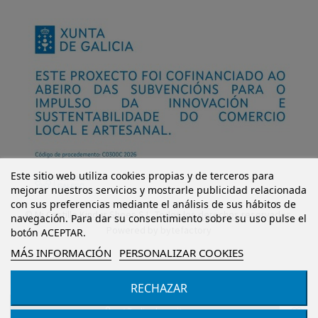
Este sitio web utiliza cookies propias y de terceros para
mejorar nuestros servicios y mostrarle publicidad relacionada
con sus preferencias mediante el análisis de sus hábitos de
© Mi Castillo Kinder Shoes S.L. Todos los derechos reservados.
navegación. Para dar su consentimiento sobre su uso pulse el
Powered by
bytefactory
botón ACEPTAR.
MÁS INFORMACIÓN
PERSONALIZAR COOKIES
RECHAZAR
Añadir al carrito