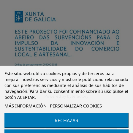
Este sitio web utiliza cookies propias y de terceros para
mejorar nuestros servicios y mostrarle publicidad relacionada
con sus preferencias mediante el análisis de sus hábitos de
© Mi Castillo Kinder Shoes S.L. Todos los derechos reservados.
navegación. Para dar su consentimiento sobre su uso pulse el
Powered by
bytefactory
botón ACEPTAR.
MÁS INFORMACIÓN
PERSONALIZAR COOKIES
RECHAZAR
Añadir al carrito