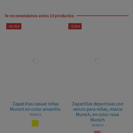
Te recomendamos estos 10 productos:
-43,95 €
-5,95 €
Zapatillas casual niñas
Zapatillas deportivas con
Munich en color amarillo.
velcro para niñas, marca
Munich, en color rosa.
MUNICH
Munich
AMARILLO
MUNICH