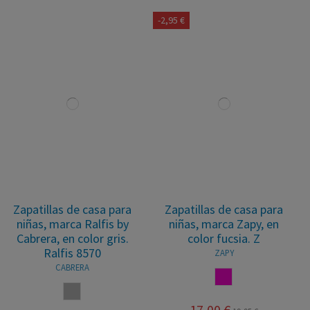
-2,95 €
Zapatillas de casa para
Zapatillas de casa para
niñas, marca Ralfis by
niñas, marca Zapy, en
Cabrera, en color gris.
color fucsia. Z
Ralfis 8570
ZAPY
CABRERA
FUCSIA
GRIS
17,00 €