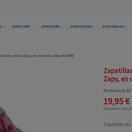
OS
ZAPATOS NIÑA
ZAPATOS NIÑO
ZAPATOS UNISEX
SUPER-REBAJAS
ra niñas, marca Zapy, en color rosa. Zapy AF10903
Zapatilla
Zapy, en 
Referencia
AF
19,95 €
Impuestos incluid
Zapatillas de 