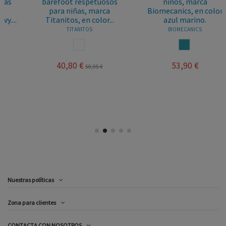
barefoot respetuosos
niños, marca
para niñas, marca
Biomecanics, en color
Titanitos, en color...
azul marino.
TITANITOS
BIOMECANICS
BLANCO
AZUL JEANS
40,80 €
53,90 €
50,95 €
Nuestras políticas
Zona para clientes
CONTACTA CON NOSOTROS