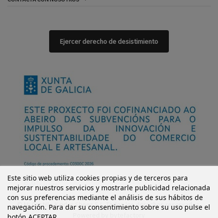
Ejercer derecho de desistimiento
Este sitio web utiliza cookies propias y de terceros para
mejorar nuestros servicios y mostrarle publicidad relacionada
con sus preferencias mediante el análisis de sus hábitos de
© Mi Castillo Kinder Shoes S.L. Todos los derechos reservados.
navegación. Para dar su consentimiento sobre su uso pulse el
Powered by
bytefactory
botón ACEPTAR.