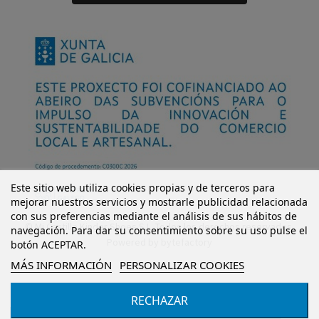
Este sitio web utiliza cookies propias y de terceros para
mejorar nuestros servicios y mostrarle publicidad relacionada
con sus preferencias mediante el análisis de sus hábitos de
© Mi Castillo Kinder Shoes S.L. Todos los derechos reservados.
navegación. Para dar su consentimiento sobre su uso pulse el
Powered by
bytefactory
botón ACEPTAR.
MÁS INFORMACIÓN
PERSONALIZAR COOKIES
RECHAZAR