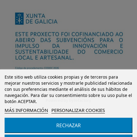
Este sitio web utiliza cookies propias y de terceros para
mejorar nuestros servicios y mostrarle publicidad relacionada
con sus preferencias mediante el análisis de sus hábitos de
© Mi Castillo Kinder Shoes S.L. Todos los derechos reservados.
navegación. Para dar su consentimiento sobre su uso pulse el
Powered by
bytefactory
botón ACEPTAR.
MÁS INFORMACIÓN
PERSONALIZAR COOKIES
RECHAZAR
Añadir al carrito