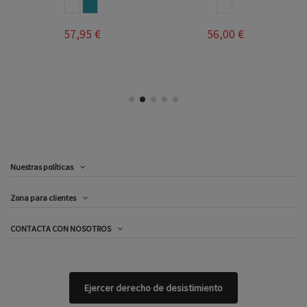
BLANCO ROSA
AZUL JEANS
BLANCO ROSA
57,95 €
56,00 €
Nuestras políticas
Zona para clientes
CONTACTA CON NOSOTROS
Ejercer derecho de desistimiento