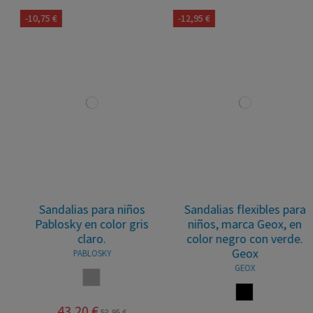
-10,75 €
-12,95 €
Sandalias para niños
Sandalias flexibles para
Pablosky en color gris
niños, marca Geox, en
claro.
color negro con verde.
Geox
PABLOSKY
GEOX
GRIS
NEGRO
43,20 €
53,95 €