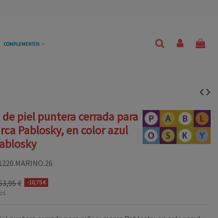
COMPLEMENTOS
 de piel puntera cerrada para
rca Pablosky, en color azul
ablosky
1220.MARINO.26
53,95 €
-10,75 €
os