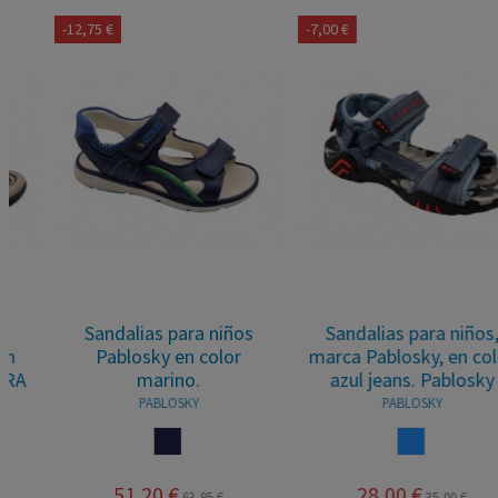
-12,75 €
-7,00 €
Sandalias para niños
Sandalias para niños,
Pablosky en color
marca Pablosky, en color
marino.
azul jeans. Pablosky
PABLOSKY
PABLOSKY
MARINO
AZUL
51,20 €
28,00 €
63,95 €
35,00 €