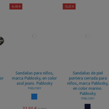
-8,40 €
-9,25 €
Sandalias para niños,
Sandalias de piel
marca Pablosky, en color
puntera cerrada para
azul jeans. Pablosky
niños, marca Pablosky,
en color marino.
PABLOSKY
Pablosky
AZUL
PABLOSKY
MARINO
33,60 €
42,00 €