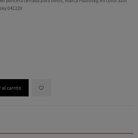
iel puntera cerrada para niños, marca Pablosky, en color azul
sky 041220
 al carrito