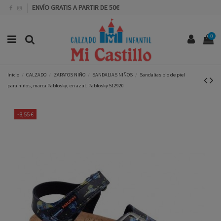
ENVÍO GRATIS A PARTIR DE 50€
0
Inicio
CALZADO
ZAPATOS NIÑO
SANDALIAS NIÑOS
Sandalias bio de piel
para niños, marca Pablosky, en azul. Pablosky 512920
-8,55 €