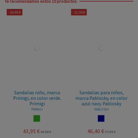
Te recomendamos estos 10 productos:
-10,95 €
-11,55 €
Sandalias niño, marca
Sandalias para niños,
Primigi, en color verde.
marca Pablosky, en color
Primigi
azul navy. Pablosky
PRIMIGI
PABLOSKY
VERDE
NAVY
43,95 €
46,40 €
54,90 €
57,95 €