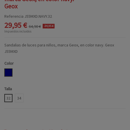
Geox
Referencia
J55MXD.NAVY.32
29,95 €
64,90 €
-34,95 €
Impuestos incluidos
Sandalias de luces para niños, marca Geox, en color navy. Geox
J55MXD
Color
NAVY
Talla
32
34