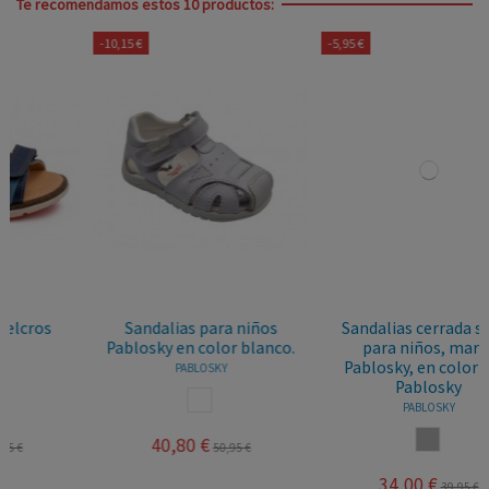
Te recomendamos estos 10 productos:
-5,95 €
-12,40 €
iños
Sandalias cerrada sport
Sandalias para niños,
blanco.
para niños, marca
marca Pablosky, en col
Pablosky, en color gris.
navy. Pablosky 518023
Pablosky
PABLOSKY
O
PABLOSKY
NAVY
GRIS
€
49,60 €
62,00 €
34,00 €
39,95 €