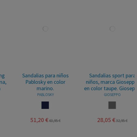
Sandalias para niños
Sandalias sport para
Pablosky en color
niños, marca Gioseppo,
marino.
en color taupe. Gioseppo
PABLOSKY
GIOSEPPO
MARINO
TAUPE
51,20 €
28,05 €
63,95 €
32,95 €