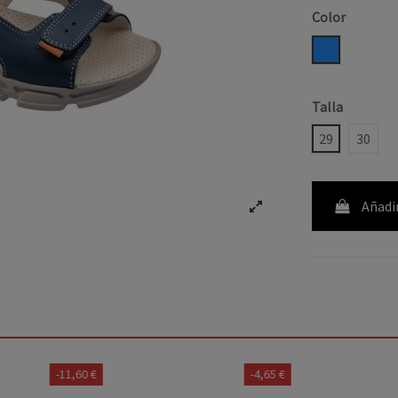
Color
AZUL
Talla
29
30
Añadir
-11,60 €
-4,65 €