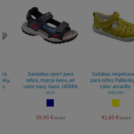
Sandalias sport para
Sadalias respetuosos
niños, marca Geox, en
para niños Pablosky en
color navy. Geox J450RA
color amarillo.
GEOX
PABLOSKY
NAVY
AMARILLO
39,95 €
41,60 €
55,00 €
51,95 €