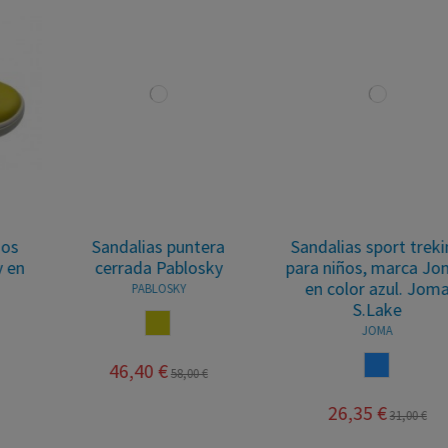
Sandalias puntera
Sandalias sport treking
cerrada Pablosky
para niños, marca Joma,
en color azul. Joma
PABLOSKY
S.Lake
MOSTAZA
JOMA
AZUL
46,40 €
58,00 €
26,35 €
31,00 €