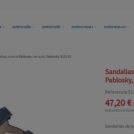
OS
ZAPATOS NIÑA
ZAPATOS NIÑO
ZAPATOS UNISEX
SUPER-REBAJAS
niños, marca Pablosky, en azul. Pablosky 513210
Sandalias
Pablosky,
Referencia
51
47,20 €
Impuestos incluid
Sandalias de p