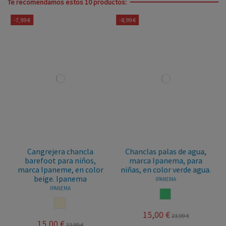
Te recomendamos estos 10 productos:
-7,99 €
-8,99 €
Cangrejera chancla
Chanclas palas de agua,
barefoot para niños,
marca Ipanema, para
marca Ipaneme, en color
niñas, en color verde agua.
beige. Ipanema
IPANEMA
IPANEMA
VERDE AGUA
BEIGE
15,00 €
23,99 €
15,00 €
22,99 €