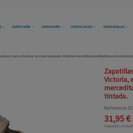
OS
ZAPATOS NIÑA
ZAPATOS NIÑO
ZAPATOS UNISEX
SUPER-REBAJAS
unisex, marca Victoria, en color rosa palo. Victoria merceditas barefoot Bosco lona tintad
Zapatilla
Victoria, 
mercedita
tintada.
Referencia
13
31,95 €
Impuestos incluid