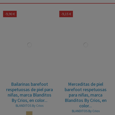
-9,90 €
-9,15 €
Bailarinas barefoot
Merceditas de piel
respetuosas de piel para
barefoot respetuosas
niñas, marca Blanditos
para niñas, marca
By Crios, en color...
Blanditos By Crios, en
color...
BLANDITOS By Crios
BLANDITOS By Crios
CHAMPAN