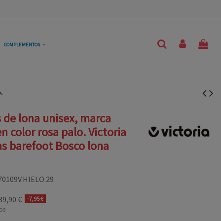
COMPLEMENTOS
a.
s de lona unisex, marca
en color rosa palo. Victoria
s barefoot Bosco lona
70109V.HIELO.29
39,90 €
-7,95 €
os