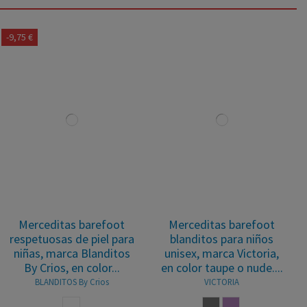
-9,75 €
Merceditas barefoot
Merceditas barefoot
respetuosas de piel para
blanditos para niños
niñas, marca Blanditos
unisex, marca Victoria,
By Crios, en color...
en color taupe o nude....
BLANDITOS By Crios
VICTORIA
BLANCO
TAUPE
NUDE