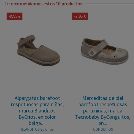
Te recomendamos estos 10 productos:
-8,95 €
-7,95 €
Alpargatas barefoot
Merceditas de piel
respetuosas para niñas,
barefoot respetuosas
marca Blanditos
para niñas, marca
ByCrios, en color
Tecnobaby ByConguitos,
beige....
en...
BLANDITOS By Crios
CONGUITOS
ZANA