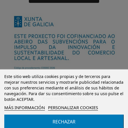
Este sitio web utiliza cookies propias y de terceros para
mejorar nuestros servicios y mostrarle publicidad relacionada
con sus preferencias mediante el análisis de sus hábitos de
© Mi Castillo Kinder Shoes S.L. Todos los derechos reservados.
navegación. Para dar su consentimiento sobre su uso pulse el
Powered by
bytefactory
botón ACEPTAR.
MÁS INFORMACIÓN
PERSONALIZAR COOKIES
RECHAZAR