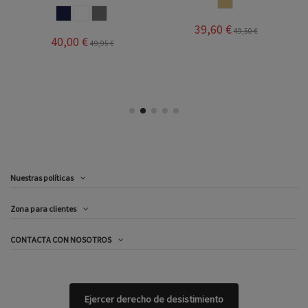
CHAMPAN
MARINO
BLANCO
TAUPE
39,60 €
49,50 €
40,00 €
49,95 €
Nuestras políticas
Zona para clientes
CONTACTA CON NOSOTROS
Ejercer derecho de desistimiento