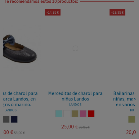
Te recomendamos estos 10 productos:
-14,95 €
-29,95 €
ra
Merceditas de charol para
Bailarinas con moña para
n
niñas Landos
niñas, marca Ruth Secret,
en varios colores. Ruth
LANDOS
RUTH SECRET
AZUL CELESTE
BLANCO
CASTORO
ROSA
ROJO
DORADO
MARINO
ROSA
25,00 €
39,95 €
20,00 €
49,95 €