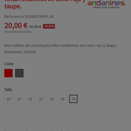
taupe.
Referencia
182056.TAUPE.26
20,00 €
55,95 €
-35,95 €
Impuestos incluidos
Merceditas de charol para niñas Andanines en color rojo y taupe.
Andanines 182056
Color
ROJO
TAUPE
Talla
20
21
22
23
24
25
26