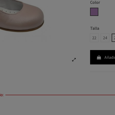
Color
NUDE
Talla
22
24
Añadir
o: