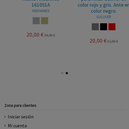
161051A
color rojo y gris. Ante en
color negro.
ANDANINES
GULLIVER
GRIS
CASTORO
CENIZA
NEGRO
ROJO
20,00 €
39,95 €
20,00 €
57,95 €
Zona para clientes
Iniciar sesión
Mi cuenta