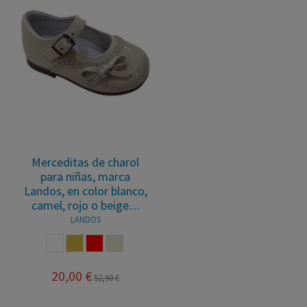
Merceditas de charol
para niñas, marca
Landos, en color blanco,
camel, rojo o beige....
LANDOS
BLANCO
CAMEL
ROJO
CRUDO
20,00 €
52,90 €