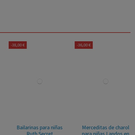
-38,00 €
-36,00 €
Bailarinas para niñas
Merceditas de charol
Ruth Secret
para niñas Landos en