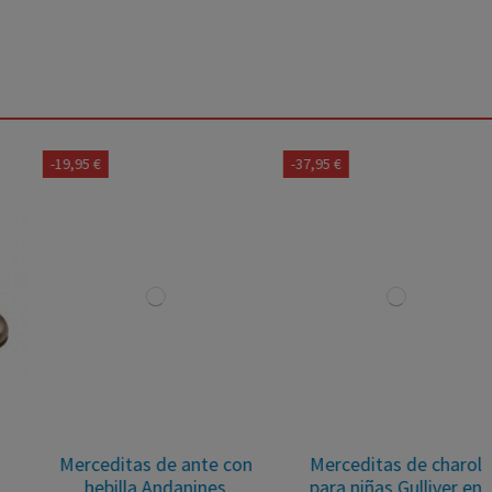
-19,95 €
-37,95 €
Merceditas de ante con
Merceditas de charol
hebilla Andanines
para niñas Gulliver en