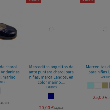
Merceditas angelitos de
Merceditas de charol
ante puntera charol para
para niñas Landos
niñas, marca Landos, en
LANDOS
color marino....
AZUL CELESTE
BLANCO
CASTORO
ROSA
ROJO
LANDOS
NAVY
25,00 €
39,95 €
20,00 €
54,90 €