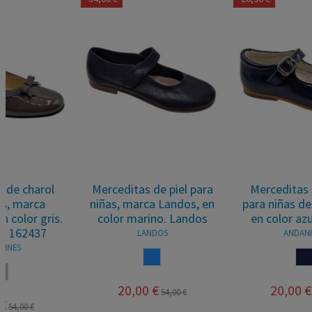
Merceditas de piel para
Merceditas de charol
niñas, marca Landos, en
para niñas de Andanines
color marino. Landos
en color azul marino.
LANDOS
ANDANINES
AZUL
MARINO
20,00 €
20,00 €
54,00 €
46,90 €