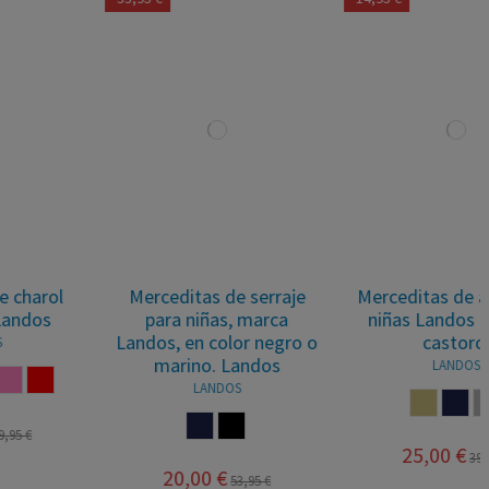
Merceditas de serraje
Merceditas de ante para
para niñas, marca
niñas Landos en color
Landos, en color negro o
castoro.
marino. Landos
LANDOS
LANDOS
CASTORO
MARINO
GRIS
MARINO
NEGRO
25,00 €
39,95 €
20,00 €
53,95 €