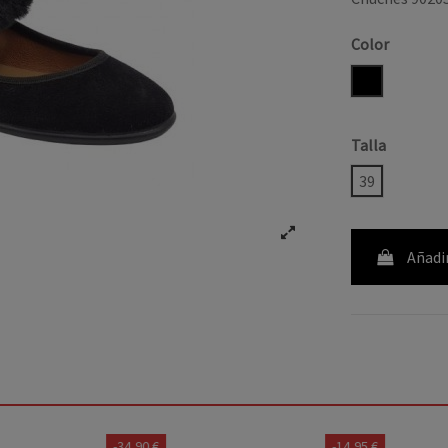
Color
NEGRO
Talla
39
Añadir
-34,90 €
-14,95 €