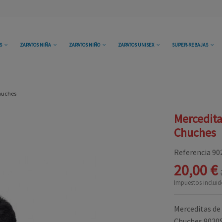
OS
ZAPATOS NIÑA
ZAPATOS NIÑO
ZAPATOS UNISEX
SUPER-REBAJAS
Chuches
Mercedita
Chuches
Referencia
90
20,00 €
Impuestos incluid
Merceditas de 
Chuches 9020