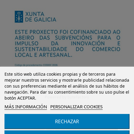
Este sitio web utiliza cookies propias y de terceros para
mejorar nuestros servicios y mostrarle publicidad relacionada
con sus preferencias mediante el análisis de sus hábitos de
© Mi Castillo Kinder Shoes S.L. Todos los derechos reservados.
navegación. Para dar su consentimiento sobre su uso pulse el
Powered by
bytefactory
botón ACEPTAR.
MÁS INFORMACIÓN
PERSONALIZAR COOKIES
RECHAZAR
Añadir al carrito