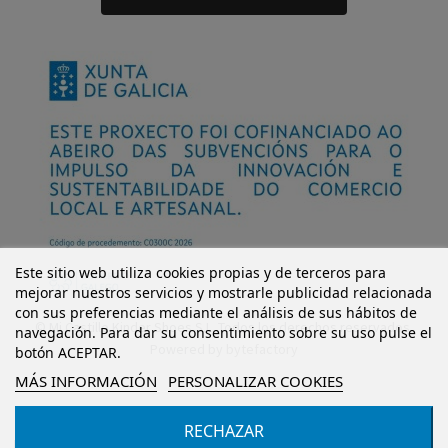
Este sitio web utiliza cookies propias y de terceros para
mejorar nuestros servicios y mostrarle publicidad relacionada
con sus preferencias mediante el análisis de sus hábitos de
© Mi Castillo Kinder Shoes S.L. Todos los derechos reservados.
navegación. Para dar su consentimiento sobre su uso pulse el
Powered by
bytefactory
botón ACEPTAR.
MÁS INFORMACIÓN
PERSONALIZAR COOKIES
RECHAZAR