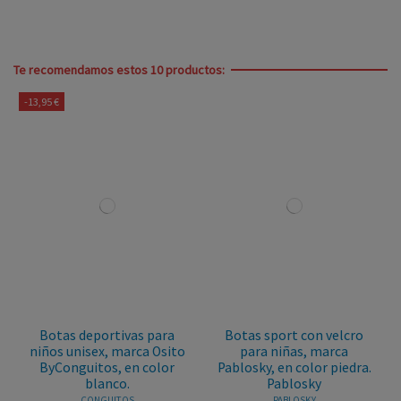
Te recomendamos estos 10 productos:
-13,95 €
Botas deportivas para
Botas sport con velcro
niños unisex, marca Osito
para niñas, marca
ByConguitos, en color
Pablosky, en color piedra.
blanco.
Pablosky
CONGUITOS
PABLOSKY