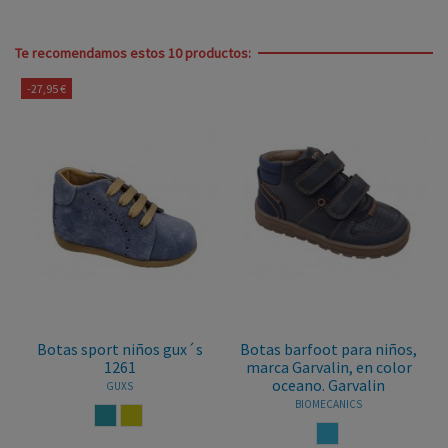
Te recomendamos estos 10 productos:
s
Botas barfoot para niños,
Botas sport con velcro
marca Garvalin, en color
para niños, marca
oceano. Garvalin
Pablosky, en color cuero.
Pablosky
BIOMECANICS
PABLOSKY
OCEANO