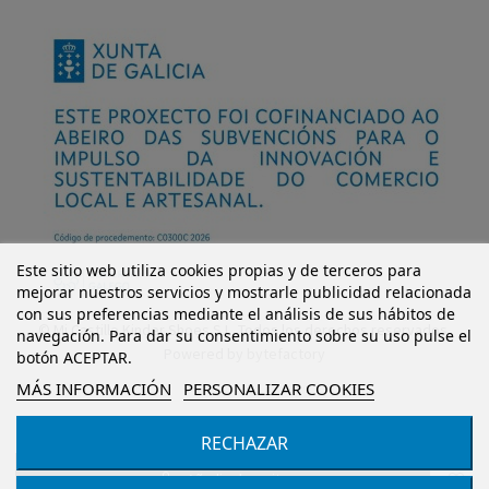
Este sitio web utiliza cookies propias y de terceros para
mejorar nuestros servicios y mostrarle publicidad relacionada
con sus preferencias mediante el análisis de sus hábitos de
© Mi Castillo Kinder Shoes S.L. Todos los derechos reservados.
navegación. Para dar su consentimiento sobre su uso pulse el
Powered by
bytefactory
botón ACEPTAR.
MÁS INFORMACIÓN
PERSONALIZAR COOKIES
RECHAZAR
Añadir al carrito