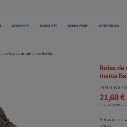
OS
ZAPATOS NIÑA
ZAPATOS NIÑO
ZAPATOS UNISEX
SUPER-REBAJAS
marca Batilas, en color taupe. Batilas
Botas de 
marca Bat
Referencia
47
21,60 €
Impuestos incluid
Botas de serra
47030