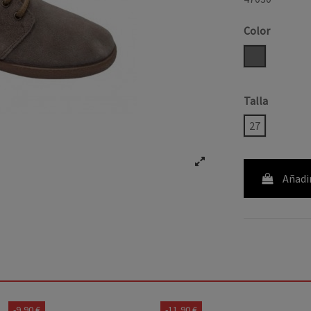
Color
TAUPE
Talla
27
Añadir
-9,90 €
-11,90 €