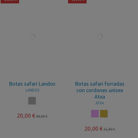
Botas safari Landos
Botas safari forradas
con cordones unisex
LANDOS
Atxa
GRIS
ATXA
ROSA PALO
CAMEL
20,00 €
49,00 €
20,00 €
31,90 €