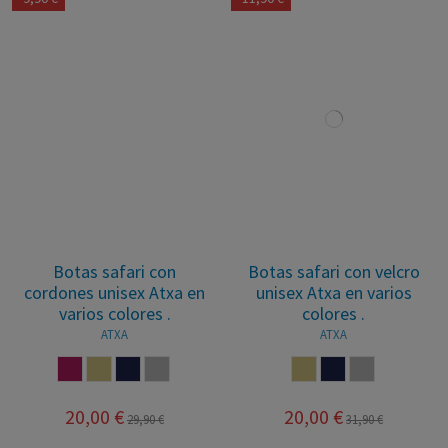
Botas safari con
Botas safari con velcro
cordones unisex Atxa en
unisex Atxa en varios
varios colores .
colores .
ATXA
ATXA
BURDEOS
CASTORO
MARINO
GRIS
CASTORO
MARINO
GRIS
20,00 €
20,00 €
29,90 €
31,90 €