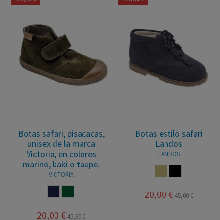
Botas safari, pisacacas,
Botas estilo safari
unisex de la marca
Landos
Victoria, en colores
LANDOS
marino, kaki o taupe.
CASTORO
MARRON
VICTORIA
MARINO
KAKY
20,00 €
45,00 €
20,00 €
45,90 €